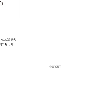
顧いただきあり
6年1月より…
©O'CUT