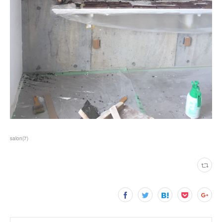
salon
(
7
)