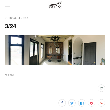
2018.03.24 08:44
3/24
salon
(
7
)